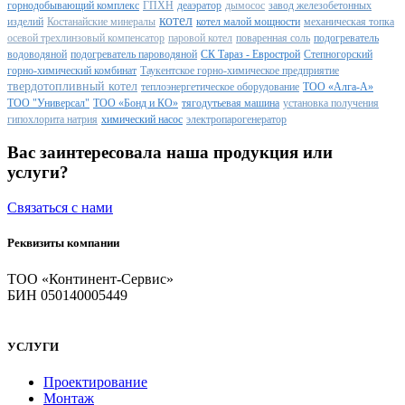
горнодобывающий комплекс
ГПХН
деаэратор
дымосос
завод железобетонных
котел
изделий
Костанайские минералы
котел малой мощности
механическая топка
осевой трехлинзовый компенсатор
паровой котел
поваренная соль
подогреватель
водоводяной
подогреватель пароводяной
СК Тараз - Еврострой
Степногорский
горно-химический комбинат
Таукентское горно-химическое предприятие
твердотопливный котел
теплоэнергетическое оборудование
ТОО «Алга-А»
ТОО "Универсал"
ТОО «Бонд и КО»
тягодутьевая машина
установка получения
гипохлорита натрия
химический насос
электропарогенератор
Вас заинтересовала наша продукция или
услуги?
Связаться с нами
Реквизиты компании
ТОО «Континент-Сервис»
БИН 050140005449
УСЛУГИ
Проектирование
Монтаж