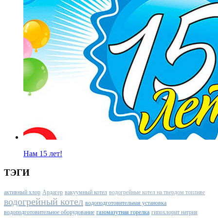
Нам 15 лет!
ТЭГИ
активный хлор
Ардагер
вакуумный котел
водогрейные котел на твердом топливе
водогрейный котел
водоподготовительная установка
водоподготовительное оборудование
газомазутная горелка
гипохлорит натрия