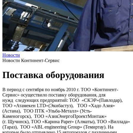
Новости
Новости Континент-Сервис
Поставка оборудования
В период с сентября по ноябрь 2010 г. ТОО «Континент-
Сервис» осуществило поставку оборудования, для
нужд следующих предприятий: ТОО «СКЭР»(Павлодар),
ТОО «Атамекен LTD»(Экибастуз), ТОО «Хадо Азия»
(Астана), ТОО ПТК «Ульба-Металл» (Усть-
Каменогорск), ТОО «АзияЭнергоПроектМонтаж»
(г. Щучинск), ТОО «Карина Рaper» (Алматы), ТОО «Виллада»
(Тараз), ТОО «ABL engineering Group» (Темиртау). На
которые было отправлено 15 автопоездов с различными