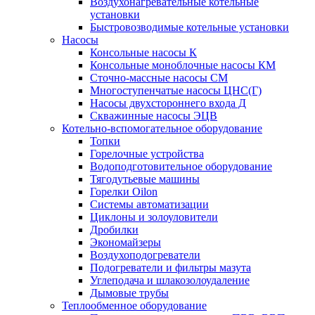
Воздухонагревательные котельные
установки
Быстровозводимые котельные установки
Насосы
Консольные насосы К
Консольные моноблочные насосы КМ
Сточно-массные насосы СМ
Многоступенчатые насосы ЦНС(Г)
Насосы двухстороннего входа Д
Скважинные насосы ЭЦВ
Котельно-вспомогательное оборудование
Топки
Горелочные устройства
Водоподготовительное оборудование
Тягодутьевые машины
Горелки Oilon
Системы автоматизации
Циклоны и золоуловители
Дробилки
Экономайзеры
Воздухоподогреватели
Подогреватели и фильтры мазута
Углеподача и шлакозолоудаление
Дымовые трубы
Теплообменное оборудование